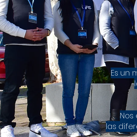
Es un 
Nos 
las dif