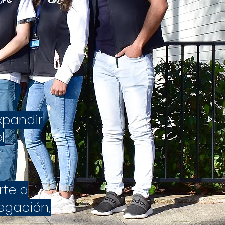
xpandir
l
rte a
egación,