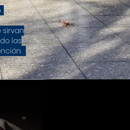
o.
 sirvan
do las
ención.