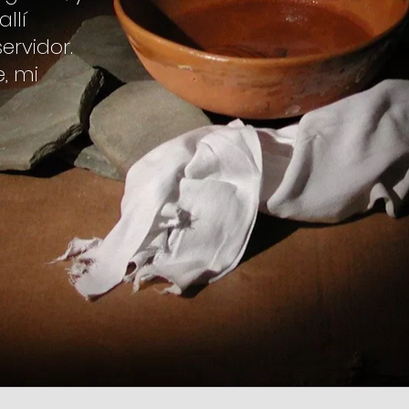
llí
ervidor.
e, mi