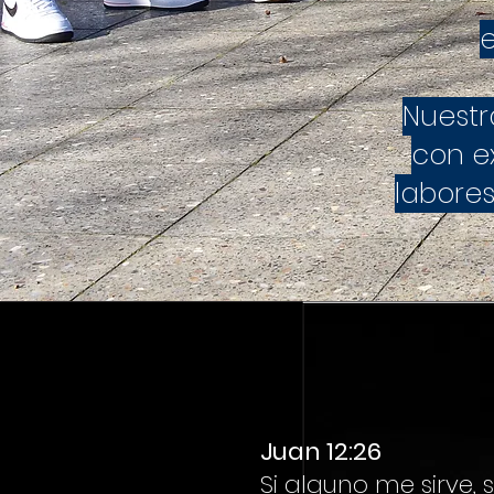
e
Nuestr
con ex
labore
Juan 12:26
Si alguno me sirve, 