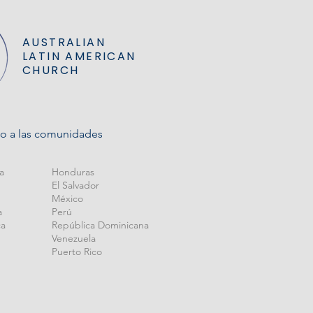
AUSTRALIAN
LATIN AMER
ICAN
CHURCH
do a las comunidades
na
Honduras
El Salvador
México
a
Perú
ca
República Dominicana
Venezuela
Puerto Rico