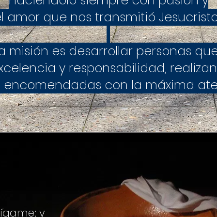
haciéndolo siempre con pasión y
l amor que nos transmitió Jesucrist
a misión es desarrollar personas que
celencia y responsabilidad, realizan
s encomendadas con la máxima at
sígame; y