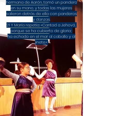
hermana de Aarón, tomó un pandero
en su mano, y todas las mujeres
salieron detrás de ella con panderos
y danzas.
21 Y María repetía: «Cantad a Jehová,
porque se ha cubierto de gloria;
ha echado en el mar al caballo y al
jinete.»