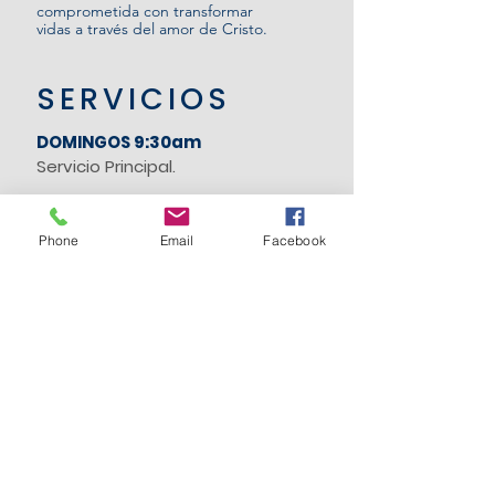
comprometida con transformar
vidas a través del amor de Cristo.
SERVICIOS
DOMINGOS 9:30am
Servicio Principal.
4 Clark Street, Wayville,
Adelaide SA 5034
Phone
Email
Facebook
admin@iglesialife.com.au
+61 493 610 760
SIGUENOS