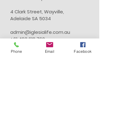
4 Clark Street, Wayville,
Adelaide SA 5034
admin@iglesialife.com.au
+61 493 610 760
Phone
Email
Facebook
SIGUENOS
AUSTRALIAN
LATIN AMER
ICAN
CHURCH