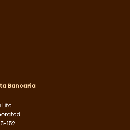
ta Bancaria
 Life
porated
05-152