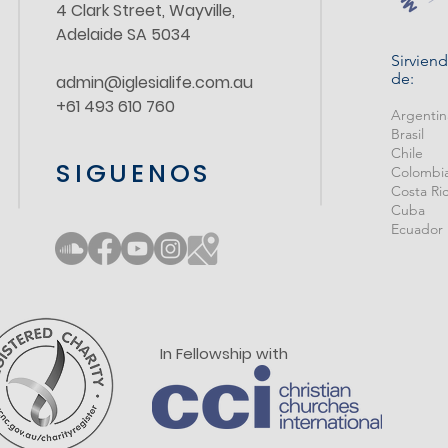
4 Clark Street, Wayville,
Adelaide SA 5034
Sirvien
de:
admin@iglesialife.com.au
+61 493 610 760
Argenti
Brasil
Chile
SIGUENOS
Colombi
Costa Ri
Cuba
Ecuador
In Fellowship with