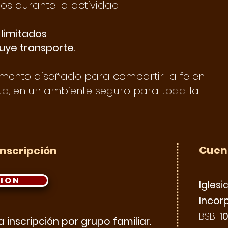
ios durante la actividad.
 limitados
luye transporte.
nto diseñado para compartir la fe en
sto, en un ambiente seguro para toda la
Cuen
Inscripción
CION
Iglesia
Incor
BSB:
1
a inscripción por grupo familiar.