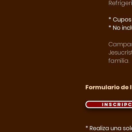
Refriger
* Cupos
* No inc
Campame
Jesucri
familia.
Formulario de 
INSCRIP
* Realiza una sol