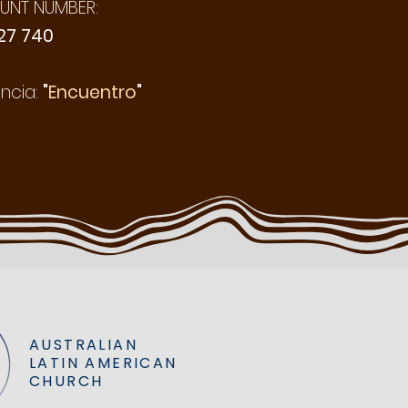
NT NUMBER:
27 740
ncia:
"
Encuentro
"
AUSTRALIAN
LATIN AMER
ICAN
CHURCH